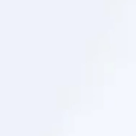
Можно ли жидким мылом мыть тело?
Можно ли мыть лицо мылом?
Можно ли убрать растяжки на теле?
Мыло, которое не сушит кожу рук
Невидимые детали Вашей уверенности в себе
Новая формула жидкого крем-мыла Дав
Нужно ли смывать мицеллярную воду с лица
Обезвоженная кожа тела. Что делать?
Обзор экстрактов в косметике для кожи и их
свойств
Ода рукам: привлекаем внимание и дарим
комплименты
Основные проблемы кожи лица и их решение
Основные средства для очищения кожи
Особенности дезодорантов с
антиперспирантным эффектом
Отличия крем-гелей для душа от обычных
Очищающие особенности масла ши
Очищение кожи перед сном: почему это важно