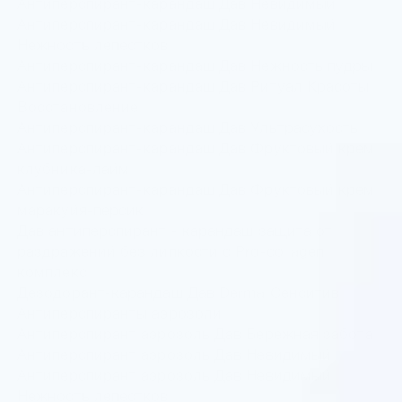
Антиперспирант-карандаш Дав Невидимый
Антиперспирант-карандаш Дав Невидимый
Нежность лепестков
Антиперспирант-карандаш Дав Нежность пудры
Антиперспирант-карандаш Дав Ритуал Красоты
Восстановление
Антиперспирант-карандаш Дав Ультрасухость
Антиперспирант-карандаш Дав Фруктовый крем
клубника-лайм
Антиперспирант-карандаш Дав Фруктовый крем
маракуйя-персик
Дав антиперспирант - карандаш защита от
раздражений без липкости с Pro-collagen
комплекс
Дезодорант-карандаш Дав Derma Сенситив
Антиперспиранты аэрозоли
Антиперспирант аэрозоль Дав Бережная забота
Антиперспирант аэрозоль Дав Невидимый
Антиперспирант аэрозоль Дав Невидимый
Нежность лепестков