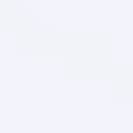
Влияние pH геля для душа на кожу
Вросшие волосы: почему они врастают и как
избавиться
Гели для душа с витаминами: чем полезны для
кожи
Гели для душа с фруктовыми экстрактами
Гипергидроз подмышек: повышенная потливость
Гипоаллергенные дезодоранты
Дав – это больше, чем твердое мыло
Дезодорант без отдушек: как сохранить
свежесть в течение дня
Дезодоранты с фруктовыми ароматами
Душ утром или перед сном
Есть ли в составе дезодорантов и
антиперспирантов вредные компоненты?
Жидкое мыло для гигиены рук
Зачем очищать кожу лица?
Зачем сульфаты применяются в косметике
Как выбрать безопасный дезодорант?