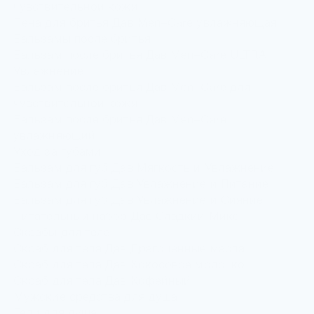
чувствительной кожи
Пена для бритья Дав Men+Care увлажняющая
Бальзамы после бритья
Бальзам после бритья Дав Men+Care ULTRA
Увлажнение
Бальзам после бритья Дав Men+Care для
чувствительной кожи
Бальзам после бритья Дав Men+Care
увлажняющий
Уход за губами
Бальзам для губ Дав Мягкость и Увлажнение
Бальзам для губ Дав Увлажнение и Питание
Бальзам для губ Дав Увлажнение и Сияние
Питательный набор Дав Сладкий Микс
Скрабы для тела
Скраб для тела Дав Драгоценные масла
Скраб для тела Дав Кокосовое молочко
Скраб для тела Дав Кофейный
Мужские средства для душа
Гели для душа