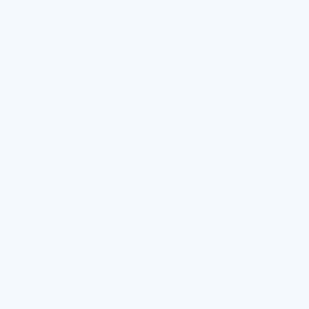
Липидовосстанавливающий
Крем для лица и тела Дав Derma Увлажняющий
Крем для тела Дав с кокосовым молочком и
маслом ши
Крем для тела после бритья и эпиляции Дав
Derma Успокаивающий
Крем-баттер Дав с манго и маслом миндаля
Крем-воск для тела Дав Derma Смягчающий
Лосьон для лица и тела Дав Derma Смягчающий
Лосьон для тела Дав с клубникой и лаймом
Лосьон для тела Дав Сияние лета с эффектом
автозагара
Молочко для тела Дав с соком вишни и
миндальным молочком
Молочко для тела Дав Увлажнение и питание
Антиперспиранты и Дезодоранты
Дезодоранты-антиперспиранты стики
Антиперспирант-дезодорант стик Красота и уход
Антиперспирант-карандаш Дав Derma Эффектив