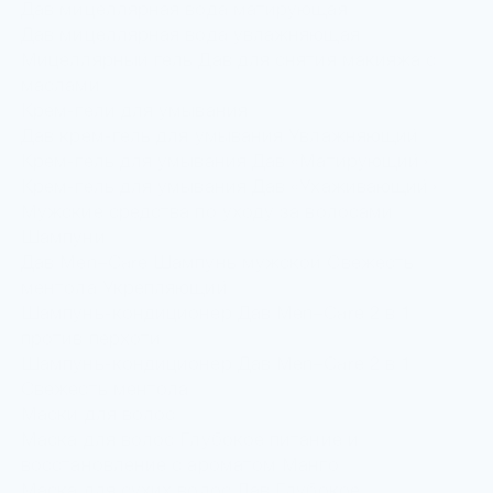
Дав мицеллярная вода матирующая
Дав мицеллярная вода увлажняющая
Мицеллярный гель Дав для снятия макияжа с
маслами
Крем-гели для умывания
Дав крем-гель для умывания Увлажняющий
Крем-гель для умывания Дав «Матирующий»
Крем-гель для умывания Дав «Ухаживающий»
Мужские средства по уходу за волосами
Шампуни
Дав Men+Care Шампунь мужской Свежесть
ментола Укрепляющий
Шампунь-кондиционер Дав Men+Care 2 в 1
против перхоти
Шампунь-кондиционер Дав Men+Care 2 в 1
Свежесть ментола
Маски для волос
Маска для волос Глубокое питание и
восстановление с ароматом Манго
Маска для сухих волос Дав Глубокое