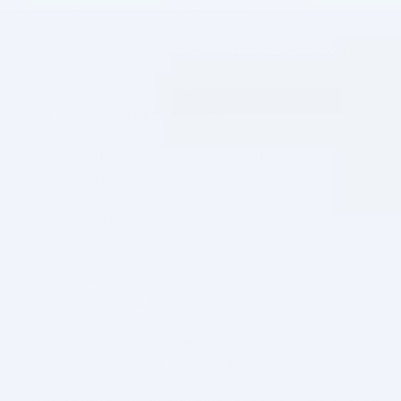
Увлажняющая маска для волос
Уход за волосами в холодное время года
Уход за волосами средствами с натуральными
компонентами
Уход за волосами: советы экспертов Дав
Уход за жирными волосами
Уход за кожей головы зимой
Уход за непослушными волосами
Уход за окрашенными волосами
Уход за осветленными волосами
Уход за поврежденными волосами
Уход за седыми волосами
Черная магия: шампунь с углем
Что сильнее всего вредит вашим волосам
Экстракт манго для волос
Этапы ухода за волосами
Советы по уходу за кожей
«Гусиная кожа», или гиперкератоз: что это и как
ухаживать за кожей