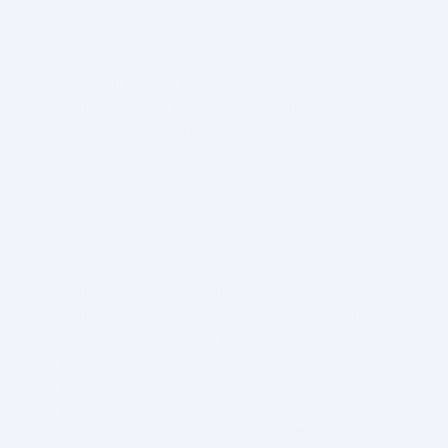
Как извлечь максимум из Вашего увлажняющего
средства
Как изменяется кожа во время беременности
Как отшелушить кожу лица и тела
Как очищать кожу после нанесения SPF
Как повысить иммунитет кожи
Как подготовить кожу к загару
Как подготовить лицо к макияжу
Как получать максимум пользы от ухаживающих
средств для кожи
Как пользоваться крем гелем для душа
Как пользоваться молочком для тела?
Как пользоваться пилинг-маской
Как пользоваться тканевой маской для лица
Как понять, что коже нужно питание?
Как правильно брить подмышки
Как правильно бриться без раздражения
Как правильно мыть руки?
Как правильно очищать сухую кожу