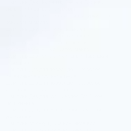
Шампунь Дав Nourishing Secrets Густые и
сильные Лаванда и розмарин
Шампунь Дав Восстановление с куркумой и
кокосовым маслом
Шампунь Дав Глубокое питание и
восстановление с ароматом манго
Шампунь Дав Глубокое питание и
восстановление с ароматом манго
Шампунь Дав Густые и сильные Лаванда и
розмарин
Шампунь Дав для поврежденных волос
интенсивное восстановление
Шампунь Дав для поврежденных волос
интенсивное восстановление
Шампунь Дав для сухих волос Глубокое
увлажнение
Шампунь Дав для сухих волос Глубокое
увлажнение
Шампунь от секущихся кончиков волос
Шампунь от секущихся кончиков волос