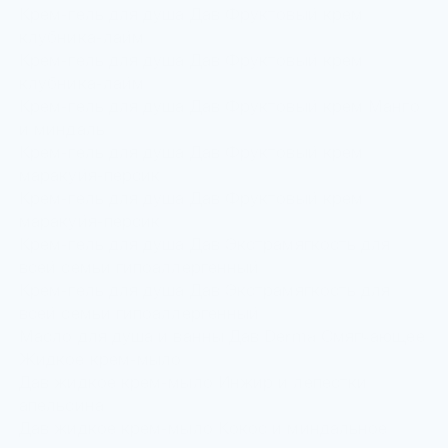
Крем-гель для душа Дав Фруктовый крем
клубника-лайм
Крем-гель для душа Дав Фруктовый крем
клубника-лайм
Крем-гель для душа Дав Фруктовый крем Манго
и миндаль
Крем-гель для душа Дав Фруктовый крем
маракуйя-персик
Крем-гель для душа Дав Фруктовый крем
маракуйя-персик
Крем-гель для душа Дав Экстрамягкость для
всей семьи гипоаллергенный
Крем-гель для душа Дав Экстрамягкость для
всей семьи гипоаллергенный
Масло для душа и ванны Дав Derma Смягчающее
Жидкое крем-мыло
Дав жидкое крем-мыло Инжир и лепестки
апельсина
Дав жидкое крем-мыло Кокос и миндальное