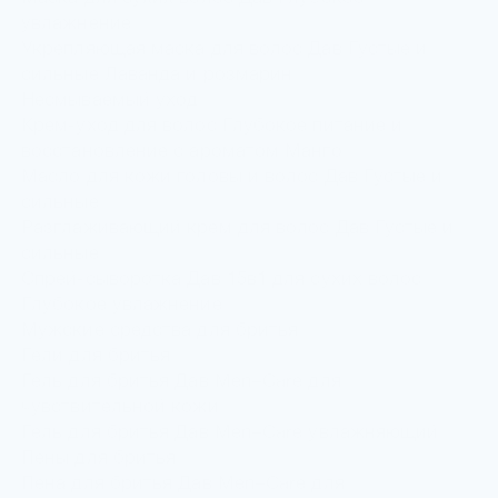
увлажнение
Укрепляющая маска для волос Дав Густые и
сильные Лаванда и розмарин
Несмываемый уход
Крем-уход для волос Глубокое питание и
восстановление с ароматом Манго
Масло для кожи головы и волос Дав Густые и
сильные
Разглаживающий крем для волос Дав Густые и
сильные
Спрей-сыворотка Дав 15в1 для сухих волос
Глубокое увлажнение
Мужские средства для бритья
Гели для бритья
Гель для бритья Дав Men+Care для
чувствительной кожи
Гель для бритья Дав Men+Care увлажняющий
Пены для бритья
Пена для бритья Дав Men+Care для