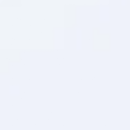
Как часто можно использовать гель для душа?
Как чувствовать себя бодрым: шесть способов
освежить Ваше утро
Как эффективно использовать дезодоранты в
сочетании с парфюмом
Какие средства от пота безопасно использовать
беременным
Какое средство для умывания выбрать для
жирной проблемной кожи?
Какое средство для умывания выбрать для сухой
кожи лица
Какое средство лучше выбрать для умывания
кожи лица
Какое средство умывания выбрать для снятия
макияжа
Какой дезодорант лучше защищает от пота:
спрей, стик или шариковый
Какой крем для рук выбрать?
Какой температуры должна быть вода для душа