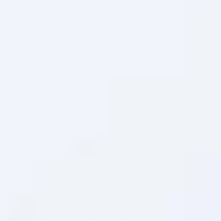
Как правильно пользоваться дезодорантом
Как правильно принимать душ?
Как правильно хранить дезодоранты: летом,
зимой, в дороге
Как предотвратить появление сыпи после бритья
Как предотвратить раздражение кожи
Как сделать загар без солярия и солнца?
Как сделать кожу гладкой
Как сделать кожу на локтях гладкой и нежной
Как сделать массаж рук
Как справиться с жирным блеском
Как справиться с черными точками
Как сузить поры на лице: эффективные методы и
уход
Как сульфаты влияют на кожу?
Как убрать раздражение после депиляции?
Как ухаживать за кожей ног
Как ухаживать за кожей подмышек
Как ухаживать за кожей после загара
Как ухаживать за сухой кожей?