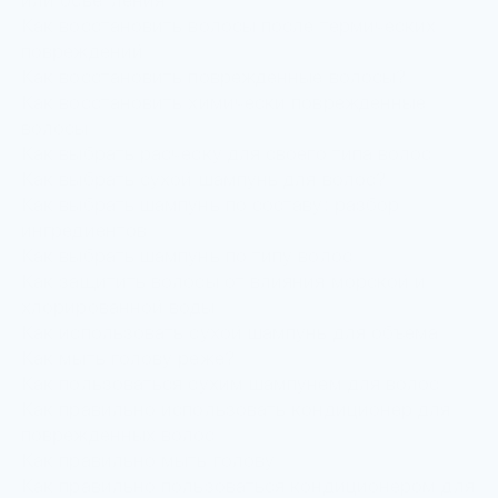
или осветления
Как восстановить волосы после термических
повреждений
Как восстановить поврежденные волосы?
Как восстановить химически поврежденные
волосы
Как выбрать расческу для своего типа волос
Как выбрать сухой шампунь для волос?
Как выбрать шампунь по составу: разбор
ингредиентов
Как выбрать шампунь по типу волос
Как защитить волосы от влияния морской и
хлорированной воды
Как использовать сухой шампунь для объема
Как мыть голову реже?
Как пользоваться сухим шампунем для волос
Как правильно использовать кондиционер для
поврежденных волос
Как правильно мыть голову
Как правильно пользоваться кондиционером для