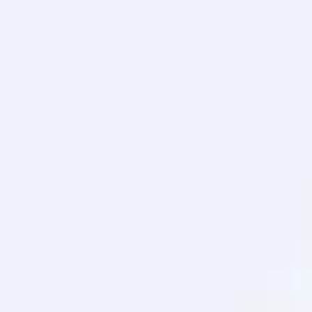
и ванны
Какую косметику подарить любимым на Новый
год?
Кожа рук зимой: как выбрать правильный крем
Коллаген в косметике: польза для кожи
Косметика в подарок
Кремы для тела: как выбрать и пользоваться
Лайфхаки для свежести на весь день
Липидовосстанавливающий крем: как он
действует и кому нужен
Лосьон для тела Дав Сияние лета
Лучшие бьюти-гаджеты для лица
Масло авокадо: польза для кожи лица и тела
Масло кокоса. Польза для тела
Масло манго и миндаля для кожи тела. Свойства
Матирующие средства для лица: что выбрать
Микробиом кожи: что это и как его восстановить
Миндальное молочко для заботы о коже тела и
рук
Мицеллярная вода: что это и для чего нужна?