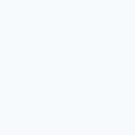
Очищающий
Гель для интимной гигиены Дав Derma
Успокаивающий
Дав бессульфатный гель-скраб для душа нежное
обновление
Дав бессульфатный крем-гель для душа
восстановление с ароматом инжира и цветка
апельсинового дерева
Дав бессульфатный крем-гель для душа
восстановление с ароматом инжира и цветка
апельсинового дерева
Дав бессульфатный крем-гель для душа
Глубокое питание и увлажнение для всей семьи
Дав бессульфатный крем-гель для душа
Глубокое питание и увлажнение для всей семьи
Дав бессульфатный крем-гель для душа
Нежность шелка
Дав бессульфатный крем-гель для душа
обновление Сливочная ваниль и пион с розовым