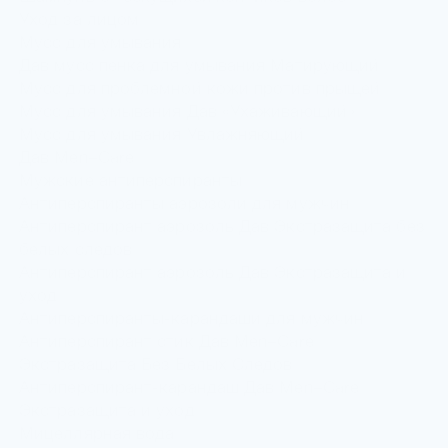
Уход за лицом
Мусс для умывания
Дав мусс пенка для умывания Матирующий
Мусс для проблемной кожи против прыщей
Мусс для умывания Дав «Ухаживающий»
Мусс для умывания Увлажняющий
Дав Men+Care
Мужские антиперспиранты
Антиперспиранты аэрозоли для мужчин
Антиперспирант аэрозоль Дав Экстразащита без
белых следов
Антиперспирант аэрозоль Дав Экстразащита и
уход
Антиперспиранты-карандаши для мужчин
Антиперспирант стик Дав Men+Care
Экстразащита Без Белых Следов
Антиперспирант-карандаш Дав Men+Care
Экстразащита и уход
Мицеллярная вода