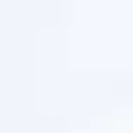
Дав Hair Therapy шампунь для поврежденных
волос интенсивное восстановление
Дав Hair Therapy шампунь для поврежденных
волос интенсивное восстановление
Дав Hair Therapy шампунь для поврежденных
волос интенсивное восстановление
Дав Hair Therapy шампунь для сухих,
непослушных волос Питающий уход
Дав Hair Therapy шампунь Контроль над потерей
волос
Сухой шампунь Дав
Сухой шампунь для объема без запаха
Сухой шампунь Для Объема Мини Travel формат
Сухой щампунь Дав Очищение и объем с
экстрактом манго
Шампунь Дав Nourishing Secrets Восстановление
с куркумой и кокосовым маслом
Шампунь Дав Nourishing Secrets Густые и
сильные Лаванда и розмарин