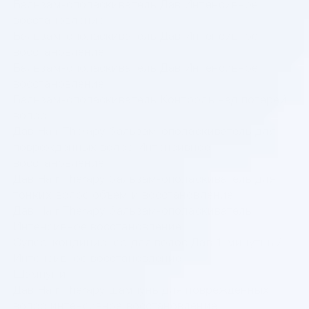
Бальзам-ополаскиватель Дав Интенсивное
восстановление
Бальзам-ополаскиватель Дав Интенсивное
восстановление
Бальзам-ополаскиватель Дав Интенсивное
восстановление
Бальзам-ополаскиватель Контроль над потерей
волос
Дав Hair Therapy бальзам-ополаскиватель для
поврежденных волос Интенсивное
восстановление
Дав Hair Therapy бальзам-ополаскиватель для
тонких волос объем и восстановление
Дав Hair Therapy бальзам-ополаскиватель
Интенсивное восстановление
Супер-кондиционер для волос Дав 1-минутный
Интенсивное восстановление
Шампуни
Дав Hair Therapy шампунь для поврежденных
волос интенсивное восстановление