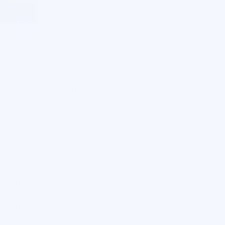
увлажняющий уход
Причины сухости кожи тела
Раздражение подмышек после бритья
С какого возраста можно пользоваться
дезодорантом: выбор средств для девочек и
подростков
Секреты красоты летом
Секреты подбора дезодоранта для различных
видов одежды: синтетика, натуральные ткани,
темные материалы
Собираем бьюти-бокс на Новый год
Советы и секреты красоты
Советы по гигиене рук
Состав гелей для душа: на что обратить
внимание
Средства для интимной гигиены: чем
различаются и как выбрать
Средства для снятия стойкого макияжа:
мицеллярный гель с маслами