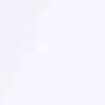
Очищение сухой кожи
Повысить градус: уход за кожей лица зимой
Подарочные наборы по уходу за кожей
Потрескалась кожа: что делать и как ухаживать
Почему вскочил прыщ на подмышке: причины и
что делать
Почему зимой сохнет кожа
Почему надо заботиться о подмышках
Почему нужно мыть руки
Почему появляются прыщи на теле
Почему появляются растяжки на коже тела
Почему сохнет и шелушится кожа на теле?
Советы экспертов Дав
Правила утреннего умывания кожи лица
Правила ухода за кожей стоп
Правильное очищение для чувствительной и
аллергичной кожи
Правильное очищение кожи тела: мицеллярные
гели для душа
Причины сухости кожи и правильный