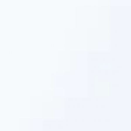
Антиперспирант аэрозоль Дав Нежность пудры
Антиперспирант аэрозоль Дав Оригинал
Антиперспирант аэрозоль Дав Пробуждение
чувств
Антиперспирант аэрозоль Дав Ритуал красоты
Восстановление
Антиперспирант аэрозоль Дав Ритуал красоты
Пробуждение
Антиперспирант аэрозоль Дав Ультрасухость
Антиперспирант-аэрозоль Дав Derma Эффектив
Антиперспирант-аэрозоль Дав Фруктовый крем
клубника-лайм
Антиперспирант-аэрозоль Дав Фруктовый крем
маракуйя-персик
Дав антиперспирант-аэрозоль защита от
раздражений без липкости с Pro-collagen
комплекс
Дезодорант-аэрозоль Дав Derma Сенситив
Роликовые антиперспиранты