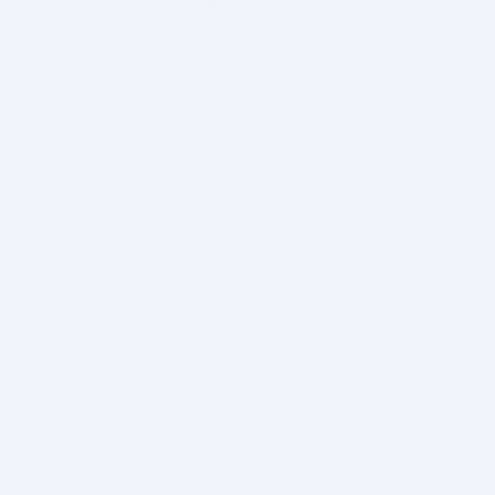
Как выбрать гель для душа для всей семьи
Как выбрать дезодорант для спорта
Как выбрать крем для кожи с акне
Как выбрать лучший ароматизированный
дезодорант, который подойдет именно ВАМ
Как выбрать подходящий крем-гель для душа: с
учетом типа кожи и предпочтений по аромату
Как выбрать правильный дезодорант для себя:
учитывать тип кожи и индивидуальные
особенности
Как добиться сияния кожи
Как ежедневно заботиться о коже
Как и через сколько можно пользоваться
дезодорантом после разных видов эпиляции
Как избавиться от запаха пота в подмышках?
Как избавиться от ощущения стянутости кожи
после умывания
Как избавиться от шелушения на коже лица
Как избежать белых пятен от дезодоранта
Как избежать появления угрей и прыщей