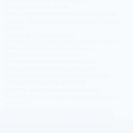
Как часто нужно стричь волосы
Какие бывают типы волос
Когда волосам нужен дополнительный уход?
Ломкие волосы: причины ломкости и что с ней
делать
Ломкие волосы: что делать?
Масло миндаля для волос: свойства и польза
Можно ли мыть голову каждый день
Несмываемый крем для волос
Питание волос в домашних условиях
Польза кокосового масла для волос
Пушатся волосы: как сделать их гладкими
Розмарин в средствах для волос
Секреты ухода за длинными волосами
Секутся волосы: как восстановить в домашних
условиях?
Советы для придания мягкости волосам
Средства для ухода за сухими волосами
Средства против выпадения волос для женщин
Увлажнение сухих волос: уход и выбор средств