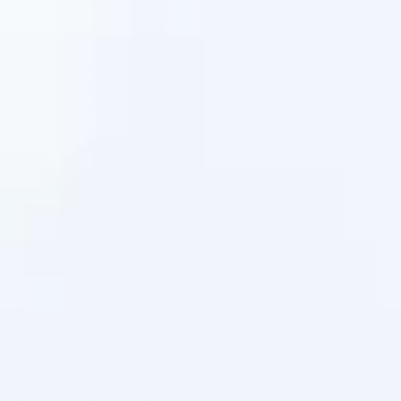
Дав антиперспирант шариковый защита от
раздражений без липкости с Pro-collagen
комплекс
Роликовый антиперспирант Дав Derma Сенситив
Роликовый антиперспирант Дав Derma
Эффектив
Роликовый антиперспирант Дав Невидимый
Роликовый антиперспирант Дав Невидимый
Нежность лепестков
Роликовый антиперспирант Дав Нежность пудры
Роликовый антиперспирант Дав Оригинал
Роликовый антиперспирант Дав Ритуал Красоты
Восстановление
Шариковый антиперспирант Дав Ультрасухость
Шариковый антиперспирант Дав Фруктовый
крем клубника-лайм
Уход за волосами
Бальзамы-ополаскиватели
Бальзам-ополаскиватель Nourishing Secrets
Восстановление (200 мл)