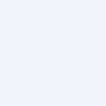
Бальзам-ополаскиватель Глубокое питание и
восстановление с ароматом Манго
Бальзам-ополаскиватель Дав Hair Therapy Объем
и восстановление
Бальзам-ополаскиватель Дав Nourishing Secrets
Восстановление с куркумой и кокосовым
маслом
Бальзам-ополаскиватель Дав Nourishing Secrets
Густые и сильные Лаванда и розмарин
Бальзам-ополаскиватель Дав Nourishing Secrets
Густые и сильные Лаванда и розмарин
Бальзам-ополаскиватель Дав Глубокое питание
и восстановление с ароматом Манго
Бальзам-ополаскиватель Дав Густые и сильные
Лаванда и розмарин
Бальзам-ополаскиватель Дав для сухих волос
Глубокое увлажнение
Бальзам-ополаскиватель Дав для сухих волос
Глубокое увлажнение