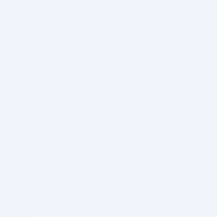
«Дерматологически протестировано»: что значат
надписи и знаки на косметике
6 вещей, которые необходимы в спортзале
6 мифов об очищении кожи: развенчивание
6 отговорок, которые не пускают нас в спортзал
6 причин, по которым Ваш дезодорант не
работает
7 вредных привычек при умывании, от которых
стоит отказаться уже сегодня
Аллергия на дезодорант: может ли быть и как
проявляется
Бережное очищение кожи лица и тела
Бережный уход за чувствительной кожей тела
Бьюти-средства
Введение в женские дезодоранты: зачем они
нужны и как они работают
Весне дорогу: как поддержать кожу после
сезона холодов
Витамин Е в средствах по уходу за кожей
Витамины в дезодорантах: чем полезны