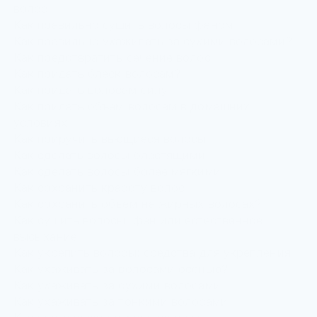
волос
Как правильно сушить волосы феном
Как правильно ухаживать за сухими волосами?
Как предотвратить сечение волос
Как придать блеск волосам?
Как придать волосам силу
Как придать объем волосам в домашних
условиях
Как приручить вьющиеся волосы
Как сделать волосы блестящими
Как сделать волосы более мягкими
Как сохранить красоту волос
Как сохранить объем на жирных волосах?
Как сушить волосы: фен или естественное
высыхание
Как укрепить волосы: средства для укрепления
Как ухаживать за волосами осенью?
Как ухаживать за сухими волосами
Как ухаживать за тонкими волосами