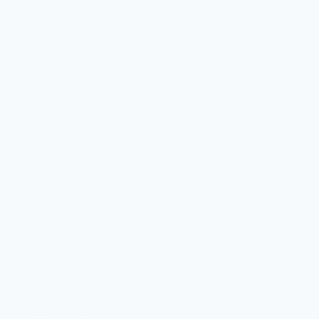
Крем-гель 2в1 для лица и тела Гидрокомфорт
Крем-гель 2в1 для лица и тела Чистота и уход
Крем-гель 2в1 для лица и тела Чистота и уход
Советы и рекомендации
Советы по уходу за волосами
6 мифов о шампуне
6 способов придать волосам гладкость и
шелковистость
6 фактов, которые вы не знали о вашем
кондиционере
7 вопросов о процедурах очищения волос
Волосы сильно путаются: почему и что делать
Для чего нужен бальзам для волос и почему он
не заменит маску?
Как восстановить волосы после окрашивания