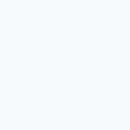
молочко
Жидкое крем-мыло Дав Красота и уход
Жидкое крем-мыло Дав Красота и уход
Жидкое крем-мыло Дав Красота и уход
Жидкое крем-мыло Дав Экстрамягкость для
всей семьи
Уход за кожей
Крем для рук
Крем для рук Дав кокосовое масло и
миндальное молочко
Крем для рук Дав кокосовое масло и
миндальное молочко
Крем для рук Дав масло авокадо и экстракт
календулы
Крем для рук Дав матча чай и экстракт сакуры
Крем для рук Дав экстракт лотоса и рисовое
молочко
Лосьон для тела
Крем Дав Питательный
Крем для лица и тела Дав Derma