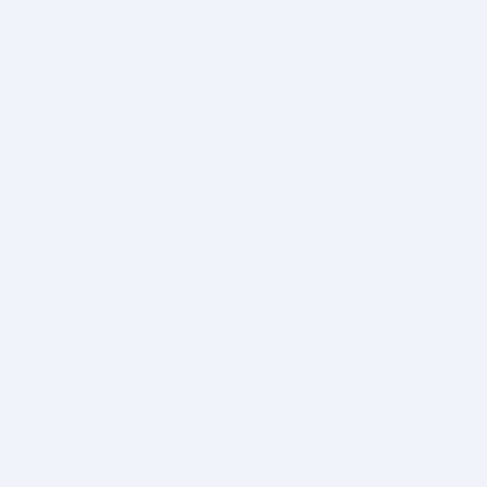
Любимые продукты начнут появляться
в магазинах с новым лого уже в ближайшее
время.
Открой для себя всю коллекцию Дав
на официальном сайте
www.дав.сайт
.
Дав — всё самое нежное для твоей кожи.
Дисклеймеры:
’
Дав реализует программу по повышению
самооценки среди молодого поколения.
Скачайте материалы на сайте
www.дав.сайт
.
Продукция Дав предназначена для лиц 14+.
Максимально заботятся — в портфеле ООО