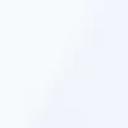
технология производства и свойства всех
продуктов Дав останутся неизменными. Каждое
средство сочетает в себе передовые уходовые
комплексы, разработанные с учетом разных
предпочтений, потребностей и особенностей
кожи.
1
Коллекция крем-гелей для душа Дав
не содержит сульфаты и обогащена сывороткой
тройного увлажнения, это значит, что они