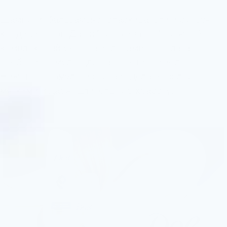
Шампуни, бальзамы-ополаскиватели и супер-
кондиционеры Дав обеспечивают бережный
комплексный уход за волосами, предлагая
особые формулы для разных типов волос.
Нежные формулы в составе делают волосы
мягкими и дарят длительную красоту.