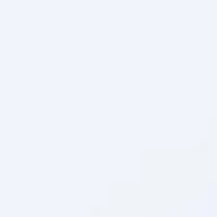
«Арнест ЮниРусь».
Особые формулы — в портфеле ООО «Арнест
ЮниРусь».
Всё самое нежное — в портфеле ООО «Арнест
ЮниРусь».
Не содержит сульфаты —
SLES
/
SLS
(лаурет/
лаурилсульфат натрия).
Восстанавливает кожу после бритья за 3 дня —
значительное сокращение видимых признаков
раздражения кожи через 3 дня (клинический
тест).
Увлажнение до 72 часов — подтверждено
клиническими испытаниями, РФ, 2022