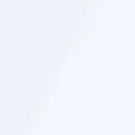
ЧАСТО ЗАДАВАЕМЫЕ ВОПРОСЫ
КАРТА САЙТА
ПОЛИТИКА КОНФИДЕНЦИАЛЬНОСТИ
УСЛОВИЯ ИСПОЛЬЗОВАНИЯ САЙТА
ПОЛИТИКА COOKIE
ДОСТУПНОСТЬ
ООО «Арнест ЮниРусь»
г. Москва, ул. Сергея Макеева, д. 13.
ИНН 7705183476