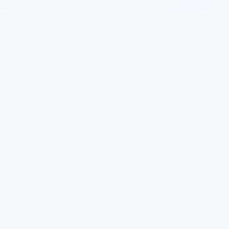
12 сентября 2024
24 марта 2025
дата публикации
дата обновления
3 минуты
статьи
чтения
Новое имя нежности.
Бренд Дав обновляет
лого, сохраняя нежные
формулы для заботы
о коже и волосах
Дав — бренд косметики, известный
российскому покупателю под именем Дав.