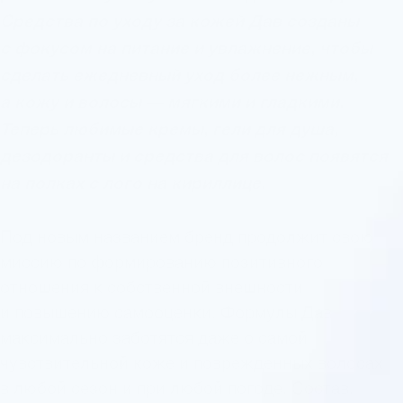
Средства по уходу за кожей Дав созданы
с фокусом на питание и увлажнение, чтобы
сделать ежедневный уход более нежным,
а кожу и волосы — мягкими и гладкими.
Теперь любимые кремы, гели для душа,
дезодоранты и средства для волос появятся
на полках с лого на кириллице.
Под новым названием бренд продолжит свою
миссию по формированию позитивного
отношения к собственной внешности
и повышению самооценки. Формулы Дав
максимально заботятся даже о самой
чувствительной коже и поврежденных волосах
в любой сезон и при любой погоде. Состав,