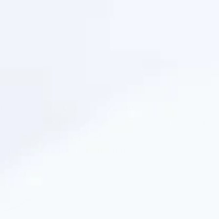
2
Дезодоранты Дав на ¼ состоят
из увлажняющего крема для бережного ухода
за кожей подмышек. Формула без этилового
спирта защищает от раздражений
и восстанавливает кожу после бритья за 3 дня.