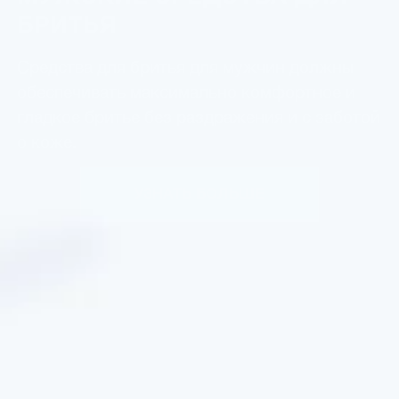
БРИТЬЯ
Средства для бритья для мужчин должны
обеспечивать максимально комфортное и
гладкое бритье без раздражения и с заботой
о коже.
УЗНАТЬ БОЛЬШЕ