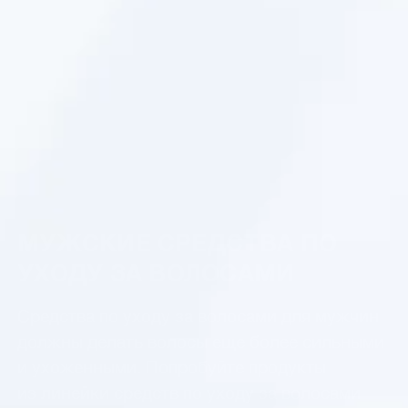
МУЖСКИЕ СРЕДСТВА ПО
УХОДУ ЗА ВОЛОСАМИ
Средства по уходу за волосами для мужчин
должны делать волосы еще более сильными
и ухоженными. Попробуйте продукты
из линейки средств по уходу за волосами