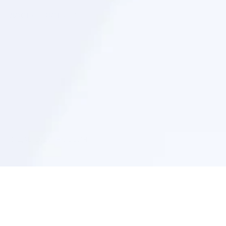
ДОСТУПНОСТЬ
ООО «Арнест ЮниРусь»
г. Москва, ул. Сергея Макеева, д. 13.
ИНН 7705183476
+7 (495) 745 75 00
info@unirusgroup.ru
© ДАВ 2026, РОССИЯ