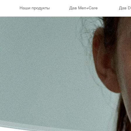
Наши продукты
Дав Men+Care
Дав 