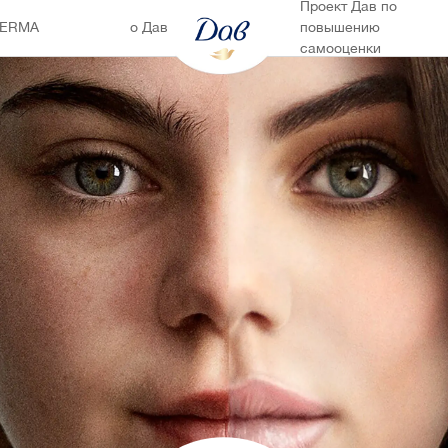
Проект Дав по
DERMA
о Дав
повышению
самооценки