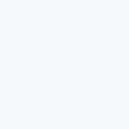
13 октября 2023
4 февраля 2026
дата публикации
дата обновления
3 минуты
статьи
чтения
Сухая кожа подмышек:
что делать?
Сухая кожа подмышек — проблема неприятная,
но решаемая. Обычно сухость сопровождается
раздражением, зудом и шелушением, что
доставляет значительный дискомфорт. Почему
возникает это состояние, как помочь нежной
коже восстановиться и какой дезодорант лучше