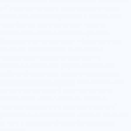
этилового спирта, а также содержит витамины E
и F в составе четверти увлажняющего крема,
который снижает раздражение и покраснение
после бритья, всего за три дня* помогая
восстановить даже чувствительную кожу.
Дезодорант-антиперспирант «Красота и уход»
защищает от потливости на 48 часов и
поддерживает ощущение свежести на
протяжении всего дня. Другой вариант для
любителей роликовых средств –
дезодорант-
антиперспирант Pro-collagen
. Специалисты Дав
усилили увлажняющий крем про-коллаген
компонентом, чтобы устранить видимые
признаки раздражения кожи всего за 3 дня*.
Дезодорант-антиперспирант надежно защищает
от пота и запаха на 48 часов без ощущения