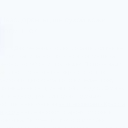
Дезодоранты для сухой кожи
подмышек
Мы в Дав уверены, что дезодоранты должны не
только защищать от пота, но и ухаживать за
нежной кожей сухих подмышек. Поэтому наши
антиперспиранты на четверть состоят из
увлажняющего крема, который делает кожу
подмышечных впадин мягкой и гладкой. Если вы
ищете дезодорант для сухих подмышек,
обратите внимание на
антиперспирант «Красота
и уход»
в виде аэрозоля с ароматом розы и
жасмина. Он имеет мягкую формулу без