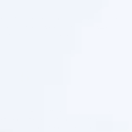
Хотя бы на время откажитесь от курения, так как
никотин может сужать сосуды и нарушать
обменные процессы в коже.
5
Носите одежду из мягких натуральных тканей:
хлопка, шелка, кашемира. Это поможет
минимизировать механическое раздражение