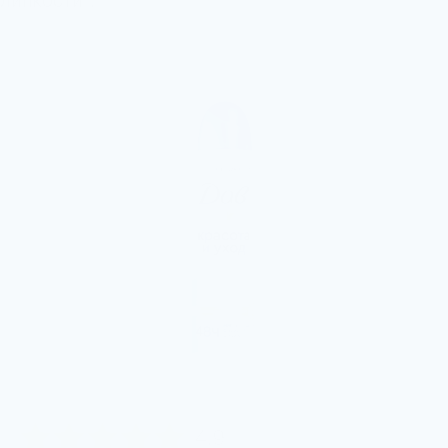
липкости*.
4.9