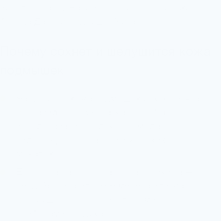
использовать? На эти вопросы ответят эксперты
бренда Дав в сегодняшней статье.
Почему сохнет и шелушится кожа
подмышек
Чаще всего кожа подмышек сохнет из-за
неправильного ухода: частого бритья,
использования щелочного мыла,
сильных дезодорантов и жестких
мочалок.
Еще одна распространенная причина —
воздействие сильного мороза или жары,
пересушенного отопительными
приборами воздуха.