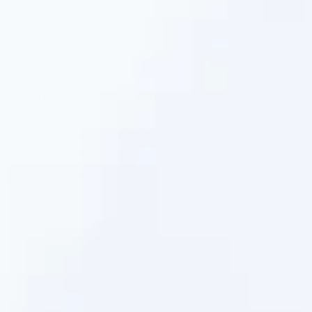
2
Постарайтесь реже бывать в бассейнах
с хлорированной водой, не принимайте ванны
слишком долго и следите за температурой
водопроводной воды — она не должна быть
слишком горячей.
3