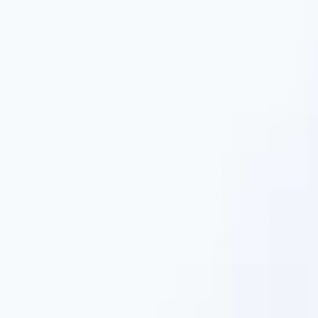
1
Начните с общих рекомендаций для увлажнения
кожи и насыщения ее полезными элементами:
пейте больше воды, добавьте в рацион фрукты
и овощи, а также продукты, богатые Омега-3, −6
и −9 (авокадо, рыба жирных сортов, арахис,
фундук и т. д.).