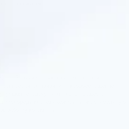
кожи подмышек.
6
Старайтесь чаще заниматься спортом:
тренировки активизируют кровообращение,
улучшая передачу питательных веществ
и кислорода клеткам кожи, а также стимулируют
выработку коллагена.