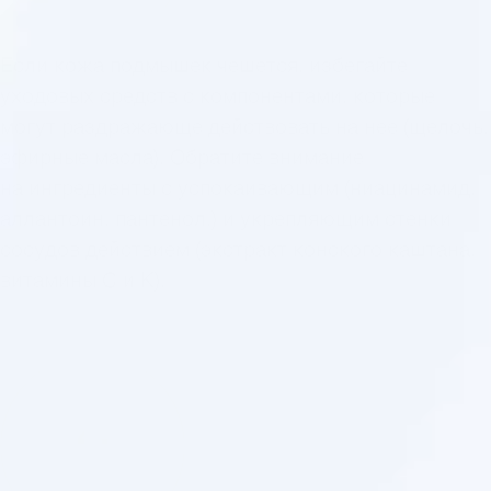
Если кожа подмышек чешется, избегайте
уходовых средств с компонентами, которые
могут раздражающе действовать на нее (щелочь,
эфирные масла). Обратите внимание
на ингредиенты с успокаивающим (ниацинамид,
аллантоин, пантенол,) и укрепляющим стенки
сосудов действием (экстракт конского каштана,
витамины С и К).
4