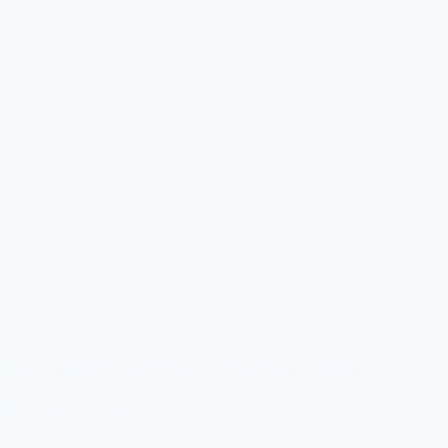
Слишком тесная или жесткая одежда
также может вызвать раздражение кожи
подмышек. Вспомните, меняли ли
вы недавно свой гардероб или порошок,
которым стираете вещи.
Сухость и шелушение кожи подмышек
нередко вызваны воздействием воды.
Посещение бассейна, использование
слишком горячей и/или жесткой воды
могут негативно влиять на нежную кожу
подмышечных впадин.
Как восстановить сухую кожу
подмышек